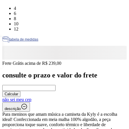
Tamanho: 4
4
Tamanho: 6
6
Tamanho: 8
8
Tamanho: 10
10
Tamanho: 12
12
tabela de medidas
Frete Grátis acima de R$ 239,00
consulte o prazo e valor do frete
Calcular
não sei meu cep
descrição
Para meninos que amam música a camiseta da Kyly é a escolha
ideal! Confeccionada em meia malha 100% algodão, a peça
proporciona toque suave, conforto térmico e liberdade de