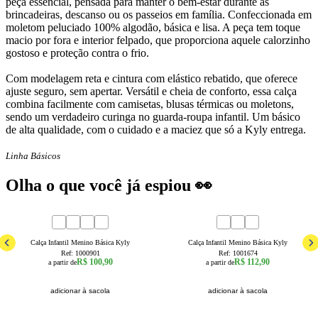
peça essencial, pensada para manter o bem-estar durante as
brincadeiras, descanso ou os passeios em família. Confeccionada em
moletom peluciado 100% algodão, básica e lisa. A peça tem toque
macio por fora e interior felpado, que proporciona aquele calorzinho
gostoso e proteção contra o frio.
Com modelagem reta e cintura com elástico rebatido, que oferece
ajuste seguro, sem apertar. Versátil e cheia de conforto, essa calça
combina facilmente com camisetas, blusas térmicas ou moletons,
sendo um verdadeiro curinga no guarda-roupa infantil. Um básico
de alta qualidade, com o cuidado e a maciez que só a Kyly entrega.
Linha Básicos
Olha o que você já espiou 👀
1
2
3
4
6
8
10
12
14
4
16
6
8
10
12
14
16
Calça Infantil Menino Básica Kyly
Calça Infantil Menino Básica Kyly
Ref:
1000901
Ref:
1001674
R$ 100,90
R$ 112,90
a partir de
a partir de
adicionar à sacola
adicionar à sacola