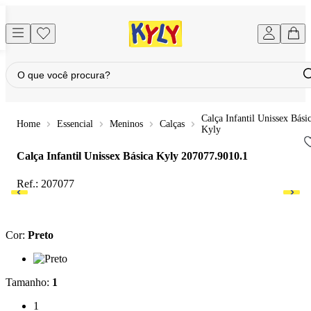
Calça Infantil Unissex Bási
Essencial
Meninos
Calças
Kyly
Calça Infantil Unissex Básica Kyly
207077.9010.1
Ref.:
207077
Cor
:
Preto
Cor: Preto
Tamanho
:
1
Tamanho: 1
1