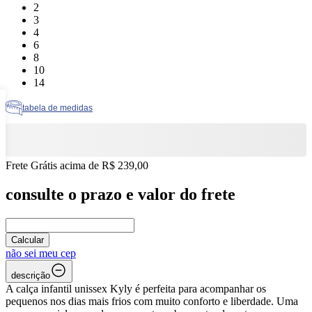
Tamanho: 2
2
Tamanho: 3
3
Tamanho: 4
4
Tamanho: 6
6
Tamanho: 8
8
Tamanho: 10
10
Tamanho: 14
14
tabela de medidas
Frete Grátis acima de R$ 239,00
consulte o prazo e valor do frete
Calcular
não sei meu cep
descrição
A calça infantil unissex Kyly é perfeita para acompanhar os
pequenos nos dias mais frios com muito conforto e liberdade. Uma