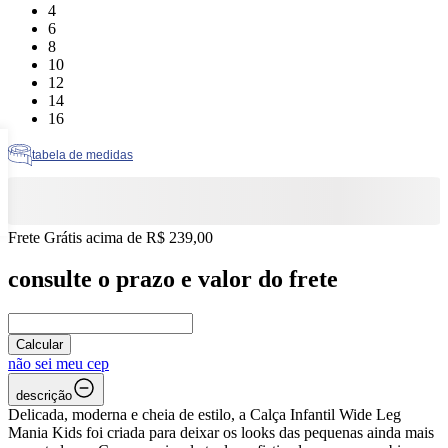
Tamanho: 4
4
Tamanho: 6
6
Tamanho: 8
8
Tamanho: 10
10
Tamanho: 12
12
Tamanho: 14
14
Tamanho: 16
16
tabela de medidas
Frete Grátis acima de R$ 239,00
consulte o prazo e valor do frete
Calcular
não sei meu cep
descrição
Delicada, moderna e cheia de estilo, a Calça Infantil Wide Leg
Mania Kids foi criada para deixar os looks das pequenas ainda mais