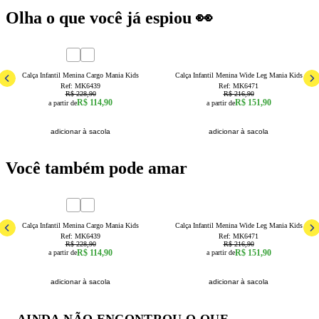
Olha o que você já espiou 👀
50
% OFF
30
% OFF
4
6
8
10
12
14
16
1
2
3
4
6
8
10
12
Calça Infantil Menina Cargo Mania Kids
Calça Infantil Menina Wide Leg Mania Kids
Ref:
MK6439
Ref:
MK6471
R$ 228,90
R$ 216,90
R$ 114,90
R$ 151,90
a partir de
a partir de
adicionar à sacola
adicionar à sacola
Você também pode amar
50
% OFF
30
% OFF
4
6
8
10
12
14
16
1
2
3
4
6
8
10
12
Calça Infantil Menina Cargo Mania Kids
Calça Infantil Menina Wide Leg Mania Kids
Ref:
MK6439
Ref:
MK6471
R$ 228,90
R$ 216,90
R$ 114,90
R$ 151,90
a partir de
a partir de
adicionar à sacola
adicionar à sacola
AINDA NÃO ENCONTROU O QUE