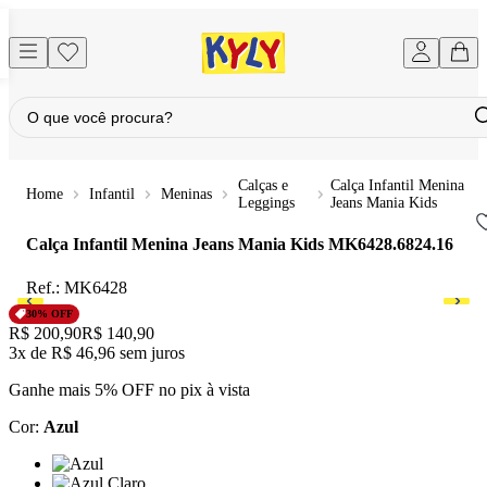
Calças e
Calça Infantil Menina
Infantil
Meninas
Leggings
Jeans Mania Kids
Calça Infantil Menina Jeans Mania Kids
MK6428.6824.16
Ref.:
MK6428
30
% OFF
Original price:
R$ 200,90
Price:
R$ 140,90
3x
de
R$ 46,96
sem juros
Ganhe mais 5% OFF no pix à vista
Cor
:
Azul
Cor: Azul
Cor: Azul Claro