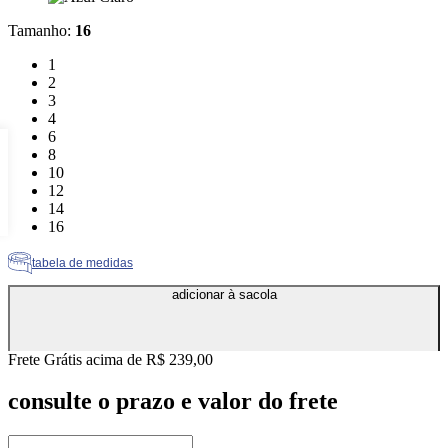
Tamanho
:
16
Tamanho: 1
1
Tamanho: 2
2
Tamanho: 3
3
Tamanho: 4
4
Tamanho: 6
6
Tamanho: 8
8
Tamanho: 10
10
Tamanho: 12
12
Tamanho: 14
14
Tamanho: 16
16
tabela de medidas
adicionar à sacola
Frete Grátis acima de R$ 239,00
consulte o prazo e valor do frete