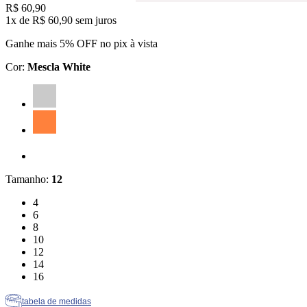
Price:
R$ 60,90
1x
de
R$ 60,90
sem juros
Ganhe mais 5% OFF no pix à vista
Cor
:
Mescla White
Cor: Mescla White
Cor: Laranja
Cor: Branco
Tamanho
:
12
Tamanho: 4
4
Tamanho: 6
6
Tamanho: 8
8
Tamanho: 10
10
Tamanho: 12
12
Tamanho: 14
14
Tamanho: 16
16
tabela de medidas