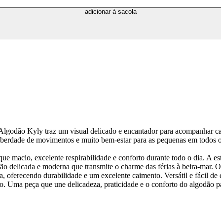
adicionar à sacola
m Algodão Kyly traz um visual delicado e encantador para acompanhar 
 liberdade de movimentos e muito bem-estar para as pequenas em todos
 macio, excelente respirabilidade e conforto durante todo o dia. A es
ção delicada e moderna que transmite o charme das férias à beira-mar
ferecendo durabilidade e um excelente caimento. Versátil e fácil de co
tilo. Uma peça que une delicadeza, praticidade e o conforto do algodão 