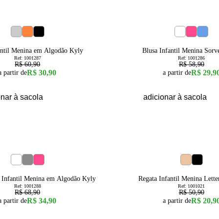
49
% OFF
6
8
10
12
14
16
4
6
8
10
antil Menina em Algodão Kyly
Blusa Infantil Menina Sorv
Ref:
1001287
Ref:
1001286
R$ 60,90
R$ 58,90
R$ 30,90
R$ 29,9
a partir de
a partir de
onar à sacola
adicionar à sacola
59
% OFF
6
8
10
12
14
16
4
6
8
10
 Infantil Menina em Algodão Kyly
Regata Infantil Menina Lette
Ref:
1001288
Ref:
1001021
R$ 68,90
R$ 50,90
R$ 34,90
R$ 20,9
a partir de
a partir de