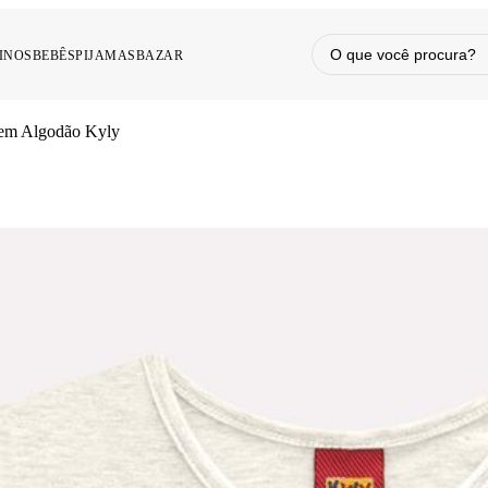
INOS
BEBÊS
PIJAMAS
BAZAR
a em Algodão Kyly