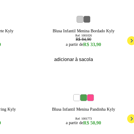
60
% OFF
12
14
4
6
8
10
12
14
16
ete Kyly
Blusa Infantil Menina Bordado Kyly
Ref:
1001026
R$ 84,90
0
R$ 33,90
a partir de
adicionar à sacola
14
1
2
3
ring Kyly
Blusa Infantil Menina Pandinha Kyly
Ref:
1001773
0
R$ 50,90
a partir de