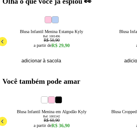
Olha o que você já espiou 👀
41
% OFF
49
% OFF
1
2
3
4
6
8
4
Blusa Infantil Menina Estampa Kyly
Blusa Inf
Ref:
1001496
R$ 50,90
R$ 29,90
a partir de
adicionar à sacola
adici
Você também pode amar
39
% OFF
49
% OFF
4
6
8
10
12
14
16
4
Blusa Infantil Menina em Algodão Kyly
Blusa Cropped
Ref:
1001542
R$ 60,90
R$ 36,90
a partir de