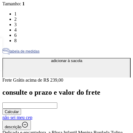
Tamanho
:
1
Tamanho: 1
1
Tamanho: 2
2
Tamanho: 3
3
Tamanho: 4
4
Tamanho: 6
6
Tamanho: 8
8
tabela de medidas
adicionar à sacola
Frete Grátis acima de R$ 239,00
consulte o prazo e valor do frete
Calcular
não sei meu cep
descrição
Delicada e encantadora, a Blusa Infantil Menina Bordada Tulipa