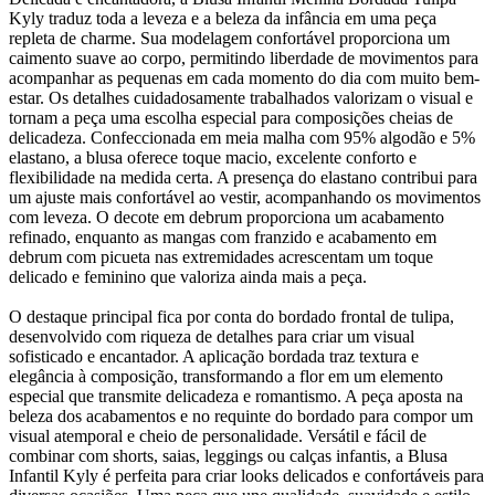
Kyly traduz toda a leveza e a beleza da infância em uma peça
repleta de charme. Sua modelagem confortável proporciona um
caimento suave ao corpo, permitindo liberdade de movimentos para
acompanhar as pequenas em cada momento do dia com muito bem-
estar. Os detalhes cuidadosamente trabalhados valorizam o visual e
tornam a peça uma escolha especial para composições cheias de
delicadeza. Confeccionada em meia malha com 95% algodão e 5%
elastano, a blusa oferece toque macio, excelente conforto e
flexibilidade na medida certa. A presença do elastano contribui para
um ajuste mais confortável ao vestir, acompanhando os movimentos
com leveza. O decote em debrum proporciona um acabamento
refinado, enquanto as mangas com franzido e acabamento em
debrum com picueta nas extremidades acrescentam um toque
delicado e feminino que valoriza ainda mais a peça.
O destaque principal fica por conta do bordado frontal de tulipa,
desenvolvido com riqueza de detalhes para criar um visual
sofisticado e encantador. A aplicação bordada traz textura e
elegância à composição, transformando a flor em um elemento
especial que transmite delicadeza e romantismo. A peça aposta na
beleza dos acabamentos e no requinte do bordado para compor um
visual atemporal e cheio de personalidade. Versátil e fácil de
combinar com shorts, saias, leggings ou calças infantis, a Blusa
Infantil Kyly é perfeita para criar looks delicados e confortáveis para