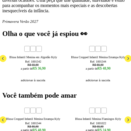
diversas ocasiões. Uma peça que une qualidade, suavidade e estilo
para acompanhar os momentos mais especiais e as descobertas
inesquecíveis da infância.
Primavera Verão 2027
Olha o que você já espiou 👀
39
% OFF
40
% OFF
4
6
8
10
12
14
16
4
6
8
10
12
14
16
Blusa Infantil Menina em Algodão Kyly
Blusa Cropped Infantil Menina Estampa Kyly
Ref:
1001542
Ref:
1001544
R$ 60,90
R$ 80,90
R$ 36,90
R$ 48,90
a partir de
a partir de
adicionar à sacola
adicionar à sacola
Você também pode amar
40
% OFF
59
% OFF
4
6
8
10
12
14
16
4
6
8
10
12
14
Blusa Cropped Infantil Menina Estampa Kyly
Blusa Infantil Menina Flamingos Kyly
Ref:
1001544
Ref:
1001022
R$ 80,90
R$ 60,90
R$ 48,90
R$ 24,90
a partir de
a partir de