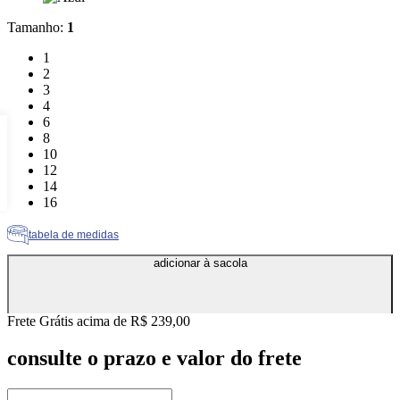
Tamanho
:
1
Tamanho: 1
1
Tamanho: 2
2
Tamanho: 3
3
Tamanho: 4
4
Tamanho: 6
6
Tamanho: 8
8
Tamanho: 10
10
Tamanho: 12
12
Tamanho: 14
14
Tamanho: 16
16
tabela de medidas
adicionar à sacola
Frete Grátis acima de R$ 239,00
consulte o prazo e valor do frete