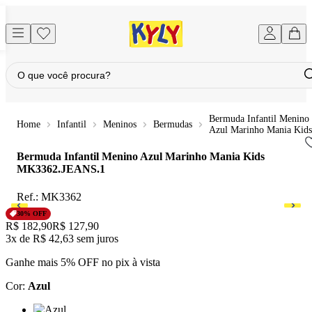
Bermuda Infantil Menino
Infantil
Meninos
Bermudas
Azul Marinho Mania Kids
Bermuda Infantil Menino Azul Marinho Mania Kids
MK3362.JEANS.1
Ref.:
MK3362
30
% OFF
Original price:
R$ 182,90
Price:
R$ 127,90
3x
de
R$ 42,63
sem juros
Ganhe mais 5% OFF no pix à vista
Cor
:
Azul
Cor: Azul