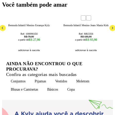
Você também pode amar
65
% OFF
50
% OFF
4
6
1
2
3
4
6
8
10
12
Bermuda Infantil Menino Estampa Kyly
Bermuda Infantil Menino Jeans Mania Kids
Ref:
1000961D2
Ref:
MK3356
R$ 79,90
R$ 186,90
R$ 27,90
R$ 93,90
a partir de
a partir de
adicionar à sacola
adicionar à sacola
AINDA NÃO ENCONTROU O QUE
PROCURAVA?
Confira as categorias mais buscadas
Conjuntos
Pijamas
Vestidos
Moletom
Blusas e Camisetas
Básicos
Copa