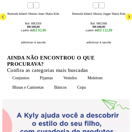
50
% OFF
30
% OFF
1
2
3
4
6
8
10
12
14
4
16
6
8
10
12
14
16
Bermuda Infantil Menino Jeans Mania Kids
Bermuda Infantil Menino Jogger Mania Kids
Ref:
MK3356
Ref:
MK3368
R$ 186,90
R$ 188,90
R$ 93,90
R$ 132,90
a partir de
a partir de
adicionar à sacola
adicionar à sacola
AINDA NÃO ENCONTROU O QUE
PROCURAVA?
Confira as categorias mais buscadas
Conjuntos
Pijamas
Vestidos
Moletom
Blusas e Camisetas
Básicos
Copa