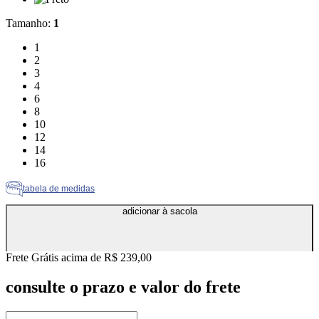
Tamanho
:
1
Tamanho: 1
1
Tamanho: 2
2
Tamanho: 3
3
Tamanho: 4
4
Tamanho: 6
6
Tamanho: 8
8
Tamanho: 10
10
Tamanho: 12
12
Tamanho: 14
14
Tamanho: 16
16
tabela de medidas
adicionar à sacola
Frete Grátis acima de R$ 239,00
consulte o prazo e valor do frete