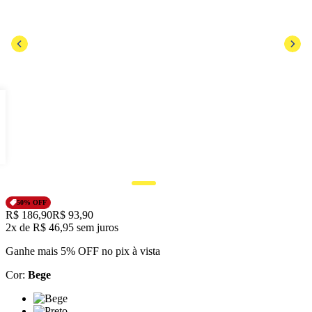
50
% OFF
Original price:
R$ 186,90
Price:
R$ 93,90
2x
de
R$ 46,95
sem juros
Ganhe mais 5% OFF no pix à vista
Cor
:
Bege
Cor: Bege
Cor: Preto