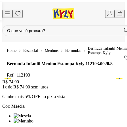
Bermuda Infantil Menin
Essencial
Meninos
Bermudas
Estampa Kyly
Bermuda Infantil Menino Estampa Kyly
112193.0020.8
Ref.:
112193
Price:
R$ 74,90
1x
de
R$ 74,90
sem juros
Ganhe mais 5% OFF no pix à vista
Cor
:
Mescla
Cor: Mescla
Cor: Marinho