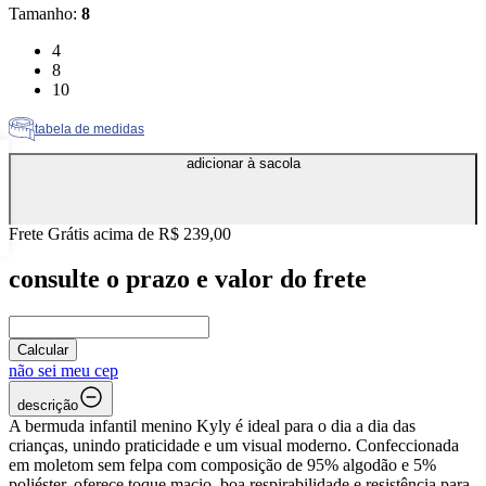
Tamanho
:
8
Tamanho: 4
4
Tamanho: 8
8
Tamanho: 10
10
tabela de medidas
adicionar à sacola
Frete Grátis acima de R$ 239,00
consulte o prazo e valor do frete
Calcular
não sei meu cep
descrição
A bermuda infantil menino Kyly é ideal para o dia a dia das
crianças, unindo praticidade e um visual moderno. Confeccionada
em moletom sem felpa com composição de 95% algodão e 5%
poliéster, oferece toque macio, boa respirabilidade e resistência para