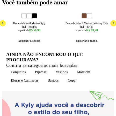
Você também pode amar
4
6
8
10
12
14
16
4
6
8
10
12
16
Bermuda Infantil Menino Kyly
Bermuda Infantil Menino Lettering Kyly
Ref:
1000486
Ref:
112192
R$ 56,90
R$ 69,90
a partir de
a partir de
adicionar à sacola
adicionar à sacola
AINDA NÃO ENCONTROU O QUE
PROCURAVA?
Confira as categorias mais buscadas
Conjuntos
Pijamas
Vestidos
Moletom
Blusas e Camisetas
Básicos
Copa