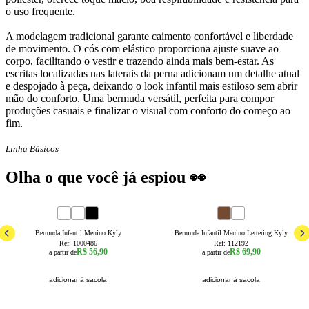
o uso frequente.
A modelagem tradicional garante caimento confortável e liberdade
de movimento. O cós com elástico proporciona ajuste suave ao
corpo, facilitando o vestir e trazendo ainda mais bem-estar. As
escritas localizadas nas laterais da perna adicionam um detalhe atual
e despojado à peça, deixando o look infantil mais estiloso sem abrir
mão do conforto. Uma bermuda versátil, perfeita para compor
produções casuais e finalizar o visual com conforto do começo ao
fim.
Linha Básicos
Olha o que você já espiou 👀
4
6
8
10
12
14
16
4
6
8
10
12
16
Bermuda Infantil Menino Kyly
Bermuda Infantil Menino Lettering Kyly
Ref:
1000486
Ref:
112192
R$ 56,90
R$ 69,90
a partir de
a partir de
adicionar à sacola
adicionar à sacola