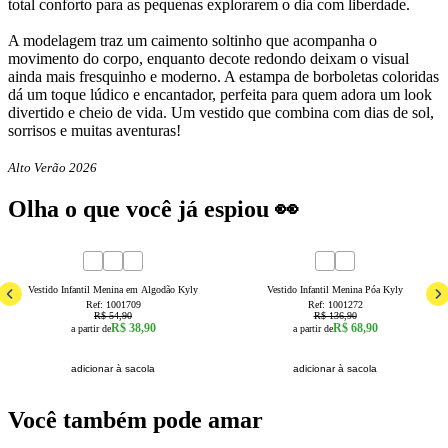
total conforto para as pequenas explorarem o dia com liberdade.
A modelagem traz um caimento soltinho que acompanha o
movimento do corpo, enquanto decote redondo deixam o visual
ainda mais fresquinho e moderno. A estampa de borboletas coloridas
dá um toque lúdico e encantador, perfeita para quem adora um look
divertido e cheio de vida. Um vestido que combina com dias de sol,
sorrisos e muitas aventuras!
Alto Verão 2026
Olha o que você já espiou 👀
29
% OFF
50
% OFF
1
2
3
4
6
8
1
3
4
6
8
Vestido Infantil Menina em Algodão Kyly
Vestido Infantil Menina Póa Kyly
Ref:
1001709
Ref:
1001272
R$ 54,90
R$ 136,90
R$ 38,90
R$ 68,90
a partir de
a partir de
adicionar à sacola
adicionar à sacola
Você também pode amar