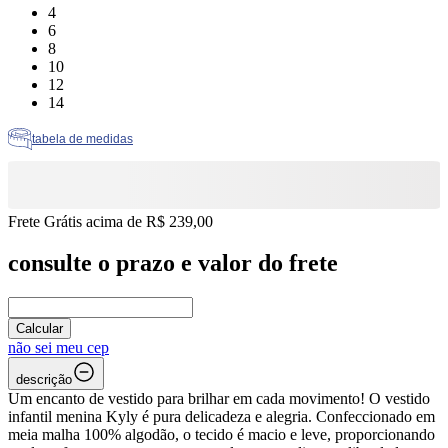
Tamanho: 4
4
Tamanho: 6
6
Tamanho: 8
8
Tamanho: 10
10
Tamanho: 12
12
Tamanho: 14
14
tabela de medidas
Frete Grátis acima de R$ 239,00
consulte o prazo e valor do frete
Calcular
não sei meu cep
descrição
Um encanto de vestido para brilhar em cada movimento! O vestido
infantil menina Kyly é pura delicadeza e alegria. Confeccionado em
meia malha 100% algodão, o tecido é macio e leve, proporcionando