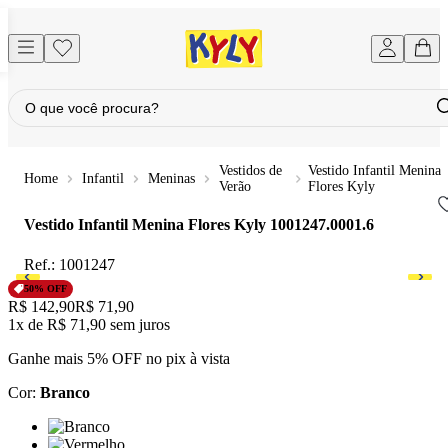
Vestidos de
Vestido Infantil Menina
Infantil
Meninas
Verão
Flores Kyly
Vestido Infantil Menina Flores Kyly
1001247.0001.6
Ref.:
1001247
50
% OFF
Original price:
R$ 142,90
Price:
R$ 71,90
1x
de
R$ 71,90
sem juros
Ganhe mais 5% OFF no pix à vista
Cor
:
Branco
Cor: Branco
Cor: Vermelho