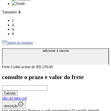
Cor: Verde
Tamanho
:
6
Tamanho: 1
1
Tamanho: 4
4
Tamanho: 6
6
Tamanho: 8
8
tabela de medidas
adicionar à sacola
Frete Grátis acima de R$ 239,00
consulte o prazo e valor do frete
Calcular
não sei meu cep
descrição
Um charme que floresce a cada movimento! O vestido infantil