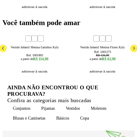
adicionar à sacola
adicionar à sacola
Você também pode amar
50
% OFF
1
2
3
4
6
8
2
3
4
6
8
Vestido Infantil Menina Gatinhos Kyly
Vestido Infantil Menina Flores Kyly
Ref:
1001273
Ref:
1001805
R$ 126,90
R$ 114,90
R$ 63,90
a partir de
a partir de
adicionar à sacola
adicionar à sacola
AINDA NÃO ENCONTROU O QUE
PROCURAVA?
Confira as categorias mais buscadas
Conjuntos
Pijamas
Vestidos
Moletom
Blusas e Camisetas
Básicos
Copa