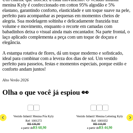
menina Kyly é confeccionado em cotton 95% algodão e 5%
elastano, garantindo conforto, elasticidade e um toque suave na pele,
perfeito para acompanhar as pequenas em momentos cheios de
alegria. Sua modelagem soltinha e delicadamente franzida traz
volume e movimento, enquanto o recorte em camadas com
babadinhos deixa o visual ainda mais encantador. Na parte frontal, o
laço aplicado complementa a peça com um toque de doçura e
elegância.
A estampa rotativa de flores, dá um toque moderno e sofisticado,
ideal para combinar com a leveza dos dias de sol. Um vestido
perfeito para passeios, festas e momentos especiais, porque estilo e
conforto andam juntos!
Alto Verão 2026
Olha o que você já espiou 👀
50
% OFF
60
% OFF
1
3
4
6
8
4
6
8
10
12
14
16
Vestido Infantil Menina Póa Kyly
Vestido Infantil Menina Lettering Kyly
Ref:
1001272
Ref:
1001032
R$ 136,90
R$ 110,90
R$ 68,90
R$ 44,90
a partir de
a partir de