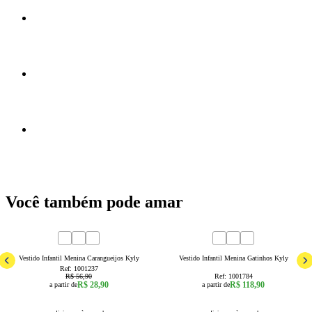
Você também pode amar
49
% OFF
1
2
3
4
6
8
1
2
3
Vestido Infantil Menina Carangueijos Kyly
Vestido Infantil Menina Gatinhos Kyly
Ref:
1001237
R$ 56,90
Ref:
1001784
R$ 28,90
R$ 118,90
a partir de
a partir de