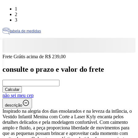
Tamanho: 1
1
Tamanho: 2
2
Tamanho: 3
3
tabela de medidas
Frete Grátis acima de R$ 239,00
consulte o prazo e valor do frete
Calcular
não sei meu cep
descrição
Inspirado na alegria dos dias ensolarados e na leveza da infância, o
Vestido Infantil Menina com Corte a Laser Kyly encanta pelos
detalhes delicados e pela modelagem confortável. Com caimento
amplo e fluido, a peça proporciona liberdade de movimentos para
que as pequenas possam brincar e aproveitar cada momento com