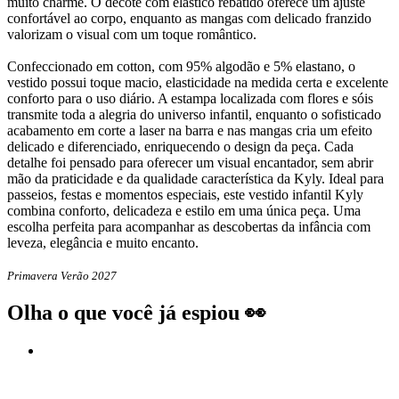
muito charme. O decote com elástico rebatido oferece um ajuste
confortável ao corpo, enquanto as mangas com delicado franzido
valorizam o visual com um toque romântico.
Confeccionado em cotton, com 95% algodão e 5% elastano, o
vestido possui toque macio, elasticidade na medida certa e excelente
conforto para o uso diário. A estampa localizada com flores e sóis
transmite toda a alegria do universo infantil, enquanto o sofisticado
acabamento em corte a laser na barra e nas mangas cria um efeito
delicado e diferenciado, enriquecendo o design da peça. Cada
detalhe foi pensado para oferecer um visual encantador, sem abrir
mão da praticidade e da qualidade característica da Kyly. Ideal para
passeios, festas e momentos especiais, este vestido infantil Kyly
combina conforto, delicadeza e estilo em uma única peça. Uma
escolha perfeita para acompanhar as descobertas da infância com
leveza, elegância e muito encanto.
Primavera Verão 2027
Olha o que você já espiou 👀