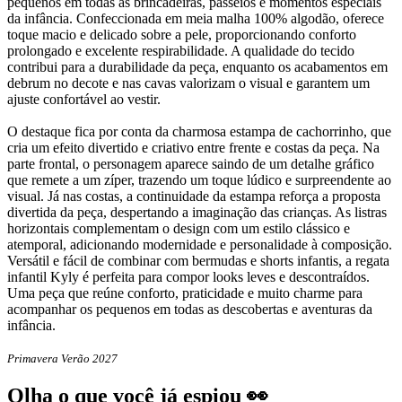
pequenos em todas as brincadeiras, passeios e momentos especiais
da infância. Confeccionada em meia malha 100% algodão, oferece
toque macio e delicado sobre a pele, proporcionando conforto
prolongado e excelente respirabilidade. A qualidade do tecido
contribui para a durabilidade da peça, enquanto os acabamentos em
debrum no decote e nas cavas valorizam o visual e garantem um
ajuste confortável ao vestir.
O destaque fica por conta da charmosa estampa de cachorrinho, que
cria um efeito divertido e criativo entre frente e costas da peça. Na
parte frontal, o personagem aparece saindo de um detalhe gráfico
que remete a um zíper, trazendo um toque lúdico e surpreendente ao
visual. Já nas costas, a continuidade da estampa reforça a proposta
divertida da peça, despertando a imaginação das crianças. As listras
horizontais complementam o design com um estilo clássico e
atemporal, adicionando modernidade e personalidade à composição.
Versátil e fácil de combinar com bermudas e shorts infantis, a regata
infantil Kyly é perfeita para compor looks leves e descontraídos.
Uma peça que reúne conforto, praticidade e muito charme para
acompanhar os pequenos em todas as descobertas e aventuras da
infância.
Primavera Verão 2027
Olha o que você já espiou 👀