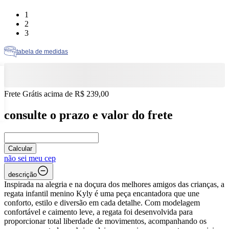
Tamanho: 1
1
Tamanho: 2
2
Tamanho: 3
3
tabela de medidas
Frete Grátis acima de R$ 239,00
consulte o prazo e valor do frete
Calcular
não sei meu cep
descrição
Inspirada na alegria e na doçura dos melhores amigos das crianças, a
regata infantil menino Kyly é uma peça encantadora que une
conforto, estilo e diversão em cada detalhe. Com modelagem
confortável e caimento leve, a regata foi desenvolvida para
proporcionar total liberdade de movimentos, acompanhando os