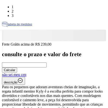
Tamanho: 1
1
Tamanho: 2
2
Tamanho: 3
3
tabela de medidas
Frete Grátis acima de R$ 239,00
consulte o prazo e valor do frete
Calcular
não sei meu cep
descrição
Para os pequenos que adoram aventuras cheias de imaginação, a
regata infantil menino Kyly é a escolha perfeita para compor looks
divertidos e confortáveis nos dias mais quentes. Com modelagem
confortável e caimento leve, a peça foi desenvolvida para
proporcionar liberdade de movimentos, permitindo que as crianças