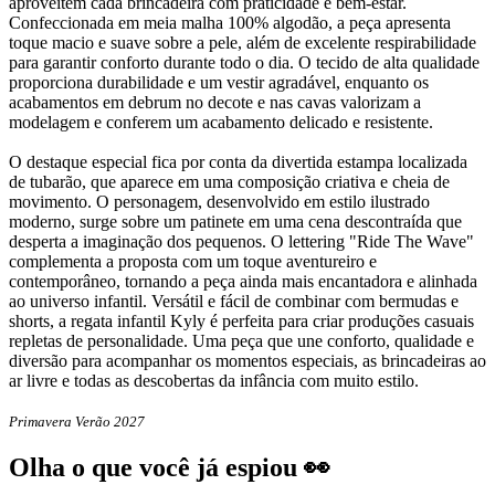
aproveitem cada brincadeira com praticidade e bem-estar.
Confeccionada em meia malha 100% algodão, a peça apresenta
toque macio e suave sobre a pele, além de excelente respirabilidade
para garantir conforto durante todo o dia. O tecido de alta qualidade
proporciona durabilidade e um vestir agradável, enquanto os
acabamentos em debrum no decote e nas cavas valorizam a
modelagem e conferem um acabamento delicado e resistente.
O destaque especial fica por conta da divertida estampa localizada
de tubarão, que aparece em uma composição criativa e cheia de
movimento. O personagem, desenvolvido em estilo ilustrado
moderno, surge sobre um patinete em uma cena descontraída que
desperta a imaginação dos pequenos. O lettering "Ride The Wave"
complementa a proposta com um toque aventureiro e
contemporâneo, tornando a peça ainda mais encantadora e alinhada
ao universo infantil. Versátil e fácil de combinar com bermudas e
shorts, a regata infantil Kyly é perfeita para criar produções casuais
repletas de personalidade. Uma peça que une conforto, qualidade e
diversão para acompanhar os momentos especiais, as brincadeiras ao
ar livre e todas as descobertas da infância com muito estilo.
Primavera Verão 2027
Olha o que você já espiou 👀