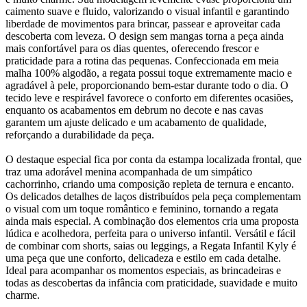
caimento suave e fluido, valorizando o visual infantil e garantindo
liberdade de movimentos para brincar, passear e aproveitar cada
descoberta com leveza. O design sem mangas torna a peça ainda
mais confortável para os dias quentes, oferecendo frescor e
praticidade para a rotina das pequenas. Confeccionada em meia
malha 100% algodão, a regata possui toque extremamente macio e
agradável à pele, proporcionando bem-estar durante todo o dia. O
tecido leve e respirável favorece o conforto em diferentes ocasiões,
enquanto os acabamentos em debrum no decote e nas cavas
garantem um ajuste delicado e um acabamento de qualidade,
reforçando a durabilidade da peça.
O destaque especial fica por conta da estampa localizada frontal, que
traz uma adorável menina acompanhada de um simpático
cachorrinho, criando uma composição repleta de ternura e encanto.
Os delicados detalhes de laços distribuídos pela peça complementam
o visual com um toque romântico e feminino, tornando a regata
ainda mais especial. A combinação dos elementos cria uma proposta
lúdica e acolhedora, perfeita para o universo infantil. Versátil e fácil
de combinar com shorts, saias ou leggings, a Regata Infantil Kyly é
uma peça que une conforto, delicadeza e estilo em cada detalhe.
Ideal para acompanhar os momentos especiais, as brincadeiras e
todas as descobertas da infância com praticidade, suavidade e muito
charme.