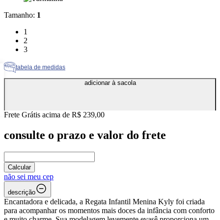
Tamanho
:
1
Tamanho: 1
1
Tamanho: 2
2
Tamanho: 3
3
tabela de medidas
adicionar à sacola
Frete Grátis acima de R$ 239,00
consulte o prazo e valor do frete
Calcular
não sei meu cep
descrição
Encantadora e delicada, a Regata Infantil Menina Kyly foi criada
para acompanhar os momentos mais doces da infância com conforto
e muito charme. Sua modelagem levemente evasê proporciona um