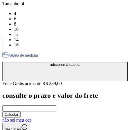
Tamanho
:
4
Tamanho: 4
4
Tamanho: 6
6
Tamanho: 8
8
Tamanho: 10
10
Tamanho: 12
12
Tamanho: 14
14
Tamanho: 16
16
tabela de medidas
adicionar à sacola
Frete Grátis acima de R$ 239,00
consulte o prazo e valor do frete
Calcular
não sei meu cep
descrição