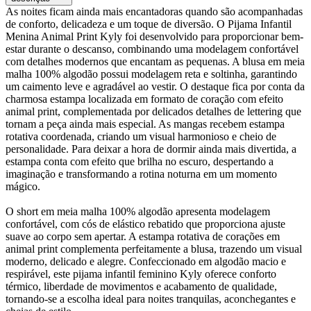
As noites ficam ainda mais encantadoras quando são acompanhadas
de conforto, delicadeza e um toque de diversão. O Pijama Infantil
Menina Animal Print Kyly foi desenvolvido para proporcionar bem-
estar durante o descanso, combinando uma modelagem confortável
com detalhes modernos que encantam as pequenas. A blusa em meia
malha 100% algodão possui modelagem reta e soltinha, garantindo
um caimento leve e agradável ao vestir. O destaque fica por conta da
charmosa estampa localizada em formato de coração com efeito
animal print, complementada por delicados detalhes de lettering que
tornam a peça ainda mais especial. As mangas recebem estampa
rotativa coordenada, criando um visual harmonioso e cheio de
personalidade. Para deixar a hora de dormir ainda mais divertida, a
estampa conta com efeito que brilha no escuro, despertando a
imaginação e transformando a rotina noturna em um momento
mágico.
O short em meia malha 100% algodão apresenta modelagem
confortável, com cós de elástico rebatido que proporciona ajuste
suave ao corpo sem apertar. A estampa rotativa de corações em
animal print complementa perfeitamente a blusa, trazendo um visual
moderno, delicado e alegre. Confeccionado em algodão macio e
respirável, este pijama infantil feminino Kyly oferece conforto
térmico, liberdade de movimentos e acabamento de qualidade,
tornando-se a escolha ideal para noites tranquilas, aconchegantes e