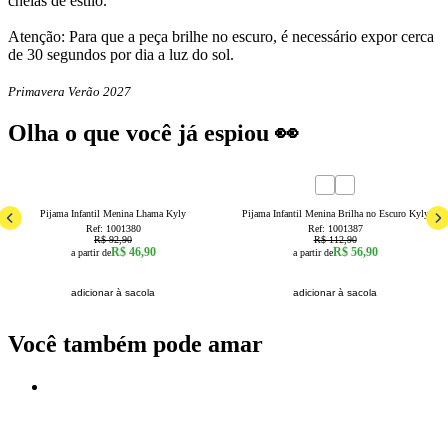
cheias de estilo.
Atenção: Para que a peça brilhe no escuro, é necessário expor cerca
de 30 segundos por dia a luz do sol.
Primavera Verão 2027
Olha o que você já espiou 👀
50
% OFF
50
% OFF
6
8
4
6
8
10
12
Pijama Infantil Menina Lhama Kyly
Pijama Infantil Menina Brilha no Escuro Kyly
Ref:
1001380
Ref:
1001387
R$ 92,90
R$ 112,90
R$ 46,90
R$ 56,90
a partir de
a partir de
adicionar à sacola
adicionar à sacola
Você também pode amar