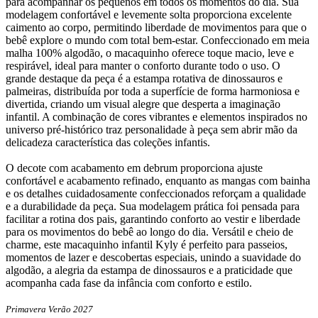
para acompanhar os pequenos em todos os momentos do dia. Sua
modelagem confortável e levemente solta proporciona excelente
caimento ao corpo, permitindo liberdade de movimentos para que o
bebê explore o mundo com total bem-estar. Confeccionado em meia
malha 100% algodão, o macaquinho oferece toque macio, leve e
respirável, ideal para manter o conforto durante todo o uso. O
grande destaque da peça é a estampa rotativa de dinossauros e
palmeiras, distribuída por toda a superfície de forma harmoniosa e
divertida, criando um visual alegre que desperta a imaginação
infantil. A combinação de cores vibrantes e elementos inspirados no
universo pré-histórico traz personalidade à peça sem abrir mão da
delicadeza característica das coleções infantis.
O decote com acabamento em debrum proporciona ajuste
confortável e acabamento refinado, enquanto as mangas com bainha
e os detalhes cuidadosamente confeccionados reforçam a qualidade
e a durabilidade da peça. Sua modelagem prática foi pensada para
facilitar a rotina dos pais, garantindo conforto ao vestir e liberdade
para os movimentos do bebê ao longo do dia. Versátil e cheio de
charme, este macaquinho infantil Kyly é perfeito para passeios,
momentos de lazer e descobertas especiais, unindo a suavidade do
algodão, a alegria da estampa de dinossauros e a praticidade que
acompanha cada fase da infância com conforto e estilo.
Primavera Verão 2027