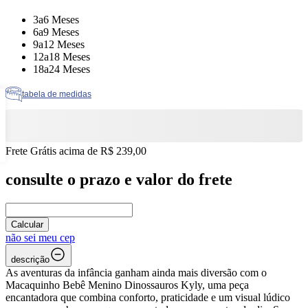
Tamanho: 3a6 Meses
3a6 Meses
Tamanho: 6a9 Meses
6a9 Meses
Tamanho: 9a12 Meses
9a12 Meses
Tamanho: 12a18 Meses
12a18 Meses
Tamanho: 18a24 Meses
18a24 Meses
tabela de medidas
Frete Grátis acima de R$ 239,00
consulte o prazo e valor do frete
Calcular
não sei meu cep
descrição
As aventuras da infância ganham ainda mais diversão com o
Macaquinho Bebê Menino Dinossauros Kyly, uma peça
encantadora que combina conforto, praticidade e um visual lúdico