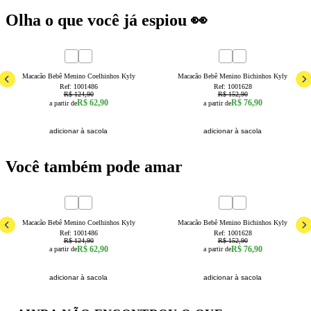
Olha o que você já espiou 👀
50
% OFF
50
% OFF
6a9 Meses
9a12 Meses
12a18 Meses
6a9 Meses
9a12 Meses
12a18 Mes
Macacão Bebê Menino Coelhinhos Kyly
Macacão Bebê Menino Bichinhos Kyly
Ref:
1001486
Ref:
1001628
R$ 124,90
R$ 152,90
R$ 62,90
R$ 76,90
a partir de
a partir de
adicionar à sacola
adicionar à sacola
Você também pode amar
50
% OFF
50
% OFF
6a9 Meses
9a12 Meses
12a18 Meses
6a9 Meses
9a12 Meses
12a18 Mes
Macacão Bebê Menino Coelhinhos Kyly
Macacão Bebê Menino Bichinhos Kyly
Ref:
1001486
Ref:
1001628
R$ 124,90
R$ 152,90
R$ 62,90
R$ 76,90
a partir de
a partir de
adicionar à sacola
adicionar à sacola