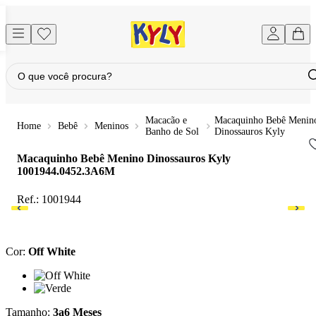
Macacão e
Macaquinho Bebê Menin
Bebê
Meninos
Banho de Sol
Dinossauros Kyly
Macaquinho Bebê Menino Dinossauros Kyly
1001944.0452.3A6M
Ref.:
1001944
Cor
:
Off White
Cor: Off White
Cor: Verde
Tamanho
:
3a6 Meses