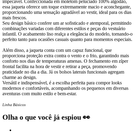
impecável. Confeccionada em moletom peluciado 100% algodão,
essa jaqueta oferece um toque extremamente macio e aconchegante,
proporcionando uma sensação agradável ao vestir, ideal para os dias
mais frescos.
Seu design básico confere um ar sofisticado e atemporal, permitindo
combinações variadas com diferentes estilos e peças do vestuário
infantil. O acabamento liso realça a elegância do modelo, tornando-o
perfeito tanto para ocasiões casuais quanto para momentos especiais.
Além disso, a jaqueta conta com um capuz funcional, que
proporciona proteção extra contra o vento e o frio, garantindo mais
conforto nos dias de temperaturas amenas. O fechamento em zíper
frontal facilita na hora de vestir e retirar a peça, promovendo
praticidade no dia a dia. Já os bolsos laterais funcionais agregam
charme ao design.
Versátil e indispensável, é a escolha perfeita para compor looks
modernos e confortáveis, acompanhando os pequenos em diversas
aventuras com muito estilo e bem-estar.
Linha Básicos
Olha o que você já espiou 👀