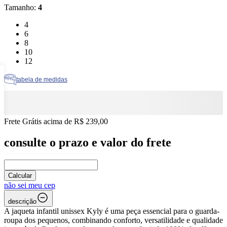
Tamanho
:
4
Tamanho: 4
4
Tamanho: 6
6
Tamanho: 8
8
Tamanho: 10
10
Tamanho: 12
12
tabela de medidas
Frete Grátis acima de R$ 239,00
consulte o prazo e valor do frete
Calcular
não sei meu cep
descrição
A jaqueta infantil unissex Kyly é uma peça essencial para o guarda-
roupa dos pequenos, combinando conforto, versatilidade e qualidade