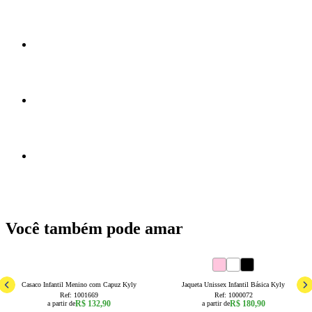
Você também pode amar
4
6
8
10
12
14
16
8
10
12
14
16
Casaco Infantil Menino com Capuz Kyly
Jaqueta Unissex Infantil Básica Kyly
Ref:
1001669
Ref:
1000072
R$ 132,90
R$ 180,90
a partir de
a partir de