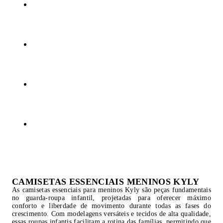
CAMISETAS ESSENCIAIS MENINOS KYLY
As camisetas essenciais para meninos Kyly são peças fundamentais
no guarda-roupa infantil, projetadas para oferecer máximo
conforto e liberdade de movimento durante todas as fases do
crescimento. Com modelagens versáteis e tecidos de alta qualidade,
essas roupas infantis facilitam a rotina das famílias, permitindo que