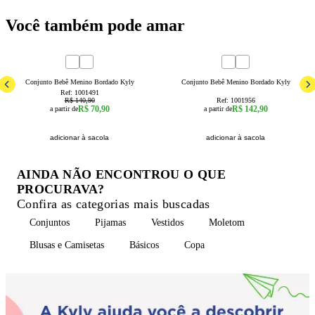
Você também pode amar
50
% OFF
3a6 Meses
6a9 Meses
9a12 Meses
12a18 Meses
3a6 Meses
6a9 Meses
18a24 Meses
9a12 Meses
Conjunto Bebê Menino Bordado Kyly
Conjunto Bebê Menino Bordado Kyly
Ref:
1001491
R$ 140,90
Ref:
1001956
R$ 70,90
R$ 142,90
a partir de
a partir de
adicionar à sacola
adicionar à sacola
AINDA NÃO ENCONTROU O QUE
PROCURAVA?
Confira as categorias mais buscadas
Conjuntos
Pijamas
Vestidos
Moletom
Blusas e Camisetas
Básicos
Copa