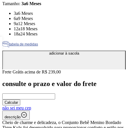
Tamanho
:
3a6 Meses
Tamanho: 3a6 Meses
3a6 Meses
Tamanho: 6a9 Meses
6a9 Meses
Tamanho: 9a12 Meses
9a12 Meses
Tamanho: 12a18 Meses
12a18 Meses
Tamanho: 18a24 Meses
18a24 Meses
tabela de medidas
adicionar à sacola
Frete Grátis acima de R$ 239,00
consulte o prazo e valor do frete
Calcular
não sei meu cep
descrição
Cheio de charme e delicadeza, o Conjunto Bebê Menino Bordado
Tigre Kyly foi desenvolvido para proporcionar conforto e estilo nos