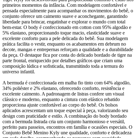
primeiros momentos da infância. Com modelagem confortável e
pensada especialmente para acompanhar os movimentos do bebê, o
conjunto oferece um caimento suave e aconchegante, garantindo
liberdade para brincar, engatinhar e explorar o mundo com total
bem-estar. O body é confeccionado em cotton com 95% algodão e
5% elastano, proporcionando toque macio, elasticidade suave e
excelente conforto para a pele delicada do bebê. Sua modelagem
prática facilita o vestir, enquanto os acabamentos em debrum no
decote, mangas e entrepernas reforçam a qualidade e a durabilidade
da peça. O destaque fica por conta do delicado bordado de tigre na
parte frontal, enriquecido por detalhes gráficos que criam uma
composição lúdica e sofisticada, transmitindo toda a ternura do
universo infantil.
A bermuda é confeccionada em malha fio tinto com 64% algodão,
34% poliéster e 2% elastano, oferecendo conforto, resistência e
excelente caimento. A padronagem de listras confere um visual
clássico e moderno, enquanto a cintura com elástico rebatido
proporciona ajuste confortável ao corpo do bebê. Os bolsos
aplicados acrescentam um toque especial à peça, valorizando seu
design com praticidade e estilo. A combinação do body bordado
com a bermuda listrada cria um conjunto harmonioso e versátil,
perfeito para passeios, encontros em família e ocasiões especiais. O
Conjunto Bebê Menino Kyly une qualidade, conforto e delicadeza