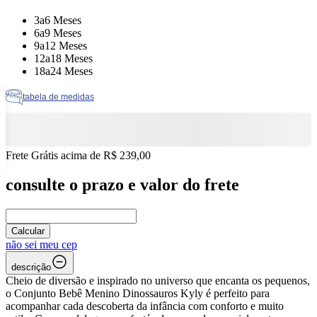
Tamanho: 3a6 Meses
3a6 Meses
Tamanho: 6a9 Meses
6a9 Meses
Tamanho: 9a12 Meses
9a12 Meses
Tamanho: 12a18 Meses
12a18 Meses
Tamanho: 18a24 Meses
18a24 Meses
tabela de medidas
Frete Grátis acima de R$ 239,00
consulte o prazo e valor do frete
Calcular
não sei meu cep
descrição
Cheio de diversão e inspirado no universo que encanta os pequenos,
o Conjunto Bebê Menino Dinossauros Kyly é perfeito para
acompanhar cada descoberta da infância com conforto e muito