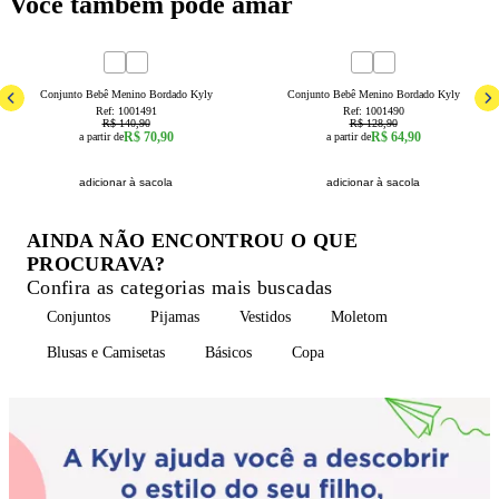
Você também pode amar
50
% OFF
50
% OFF
3a6 Meses
6a9 Meses
9a12 Meses
12a18 Meses
3a6 Meses
6a9 Meses
18a24 Meses
9a12 Meses
Conjunto Bebê Menino Bordado Kyly
Conjunto Bebê Menino Bordado Kyly
Ref:
1001491
Ref:
1001490
R$ 140,90
R$ 128,90
R$ 70,90
R$ 64,90
a partir de
a partir de
adicionar à sacola
adicionar à sacola
AINDA NÃO ENCONTROU O QUE
PROCURAVA?
Confira as categorias mais buscadas
Conjuntos
Pijamas
Vestidos
Moletom
Blusas e Camisetas
Básicos
Copa