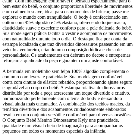
estilo. Com modelagem confortável e pensada especialmente para o
bem-estar do bebê, o conjunto proporciona liberdade de movimentos
e um caimento suave, ideal para os momentos de brincar, passear e
explorar o mundo com tranquilidade. O body é confeccionado em
cotton com 95% algodão e 5% elastano, oferecendo toque macio,
elasticidade suave e excelente conforto para a pele delicada do bebê.
Sua modelagem prática facilita o vestir e acompanha os movimentos
com naturalidade durante todo o dia. O destaque fica por conta da
estampa localizada que traz divertidos dinossauros passeando em um
veículo aventureiro, criando uma composição lúdica e cheia de
personalidade. Os acabamentos em debrum no decote e entrepernas
reforçam a qualidade da peça e garantem um ajuste confortável.
A bermuda em moletinho sem felpa 100% algodão complementa o
conjunto com leveza e praticidade. Sua modelagem confortável
conta com cintura de elástico rebatido, proporcionando ajuste seguro
e agradável ao corpo do bebê. A estampa rotativa de dinossauros
distribuída por toda a peça acrescenta um toque divertido e criativo,
harmonizando perfeitamente com o tema do body e deixando o
visual ainda mais encantador. A combinação dos tecidos macios, da
temática divertida e dos acabamentos cuidadosamente elaborados
resulta em um conjunto versátil e confortável para diversas ocasiões.
O Conjunto Bebê Menino Dinossauros Kyly une praticidade,
qualidade e um visual cheio de imaginação para acompanhar os
pequenos em todos os momentos especiais da infância.