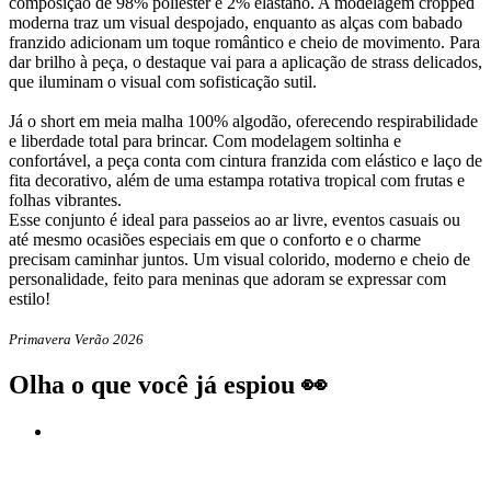
composição de 98% poliéster e 2% elastano. A modelagem cropped
moderna traz um visual despojado, enquanto as alças com babado
franzido adicionam um toque romântico e cheio de movimento. Para
dar brilho à peça, o destaque vai para a aplicação de strass delicados,
que iluminam o visual com sofisticação sutil.
Já o short em meia malha 100% algodão, oferecendo respirabilidade
e liberdade total para brincar. Com modelagem soltinha e
confortável, a peça conta com cintura franzida com elástico e laço de
fita decorativo, além de uma estampa rotativa tropical com frutas e
folhas vibrantes.
Esse conjunto é ideal para passeios ao ar livre, eventos casuais ou
até mesmo ocasiões especiais em que o conforto e o charme
precisam caminhar juntos. Um visual colorido, moderno e cheio de
personalidade, feito para meninas que adoram se expressar com
estilo!
Primavera Verão 2026
Olha o que você já espiou 👀