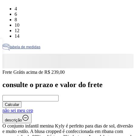
Tamanho: 4
4
Tamanho: 6
6
Tamanho: 8
8
Tamanho: 10
10
Tamanho: 12
12
Tamanho: 14
14
tabela de medidas
Frete Grátis acima de R$ 239,00
consulte o prazo e valor do frete
Calcular
não sei meu cep
descrição
O conjunto infantil menina Kyly é perfeito para dias de sol, diversão
e muito estilo. A blusa cropped é confeccionada em ribana com