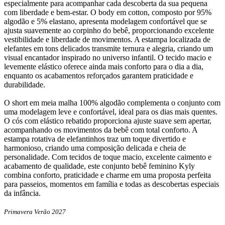
especialmente para acompanhar cada descoberta da sua pequena
com liberdade e bem-estar. O body em cotton, composto por 95%
algodão e 5% elastano, apresenta modelagem confortável que se
ajusta suavemente ao corpinho do bebê, proporcionando excelente
vestibilidade e liberdade de movimentos. A estampa localizada de
elefantes em tons delicados transmite ternura e alegria, criando um
visual encantador inspirado no universo infantil. O tecido macio e
levemente elástico oferece ainda mais conforto para o dia a dia,
enquanto os acabamentos reforçados garantem praticidade e
durabilidade.
O short em meia malha 100% algodão complementa o conjunto com
uma modelagem leve e confortável, ideal para os dias mais quentes.
O cós com elástico rebatido proporciona ajuste suave sem apertar,
acompanhando os movimentos da bebê com total conforto. A
estampa rotativa de elefantinhos traz um toque divertido e
harmonioso, criando uma composição delicada e cheia de
personalidade. Com tecidos de toque macio, excelente caimento e
acabamento de qualidade, este conjunto bebê feminino Kyly
combina conforto, praticidade e charme em uma proposta perfeita
para passeios, momentos em família e todas as descobertas especiais
da infância.
Primavera Verão 2027