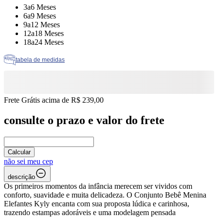
Tamanho: 3a6 Meses
3a6 Meses
Tamanho: 6a9 Meses
6a9 Meses
Tamanho: 9a12 Meses
9a12 Meses
Tamanho: 12a18 Meses
12a18 Meses
Tamanho: 18a24 Meses
18a24 Meses
tabela de medidas
Frete Grátis acima de R$ 239,00
consulte o prazo e valor do frete
Calcular
não sei meu cep
descrição
Os primeiros momentos da infância merecem ser vividos com
conforto, suavidade e muita delicadeza. O Conjunto Bebê Menina
Elefantes Kyly encanta com sua proposta lúdica e carinhosa,
trazendo estampas adoráveis e uma modelagem pensada