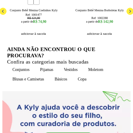
40
% OFF
3a6 Meses
6a9 Meses
9a12 Meses
12a18 Meses
3a6 Meses
6a9 Meses
18a24 Meses
9a12 Meses
Conjunto Bebê Menina Coelinhos Kyly
Conjunto Bebê Menina Borboletas Kyly
Ref:
1001477
R$ 124,90
Ref:
1002288
R$ 74,90
R$ 142,90
a partir de
a partir de
adicionar à sacola
adicionar à sacola
AINDA NÃO ENCONTROU O QUE
PROCURAVA?
Confira as categorias mais buscadas
Conjuntos
Pijamas
Vestidos
Moletom
Blusas e Camisetas
Básicos
Copa