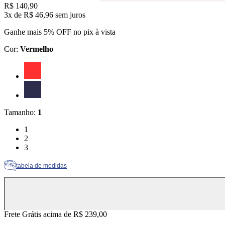
Price:
R$ 140,90
3x
de
R$ 46,96
sem juros
Ganhe mais 5% OFF no pix à vista
Cor
:
Vermelho
Cor: Vermelho
Cor: Marinho
Tamanho
:
1
Tamanho: 1
1
Tamanho: 2
2
Tamanho: 3
3
tabela de medidas
Frete Grátis acima de R$ 239,00