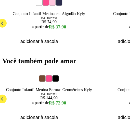
49
% OFF
50
% OFF
4
6
8
4
Conjunto Infantil Menina em Algodão Kyly
Conjunto 
Ref:
1001250
R$ 74,90
R$ 37,90
a partir de
adicionar à sacola
adici
Você também pode amar
50
% OFF
50
% OFF
4
6
8
10
12
4
Conjunto Infantil Menina Formas Geométricas Kyly
Conjunt
Ref:
1001311
R$ 144,90
R$ 72,90
a partir de
adicionar à sacola
adici