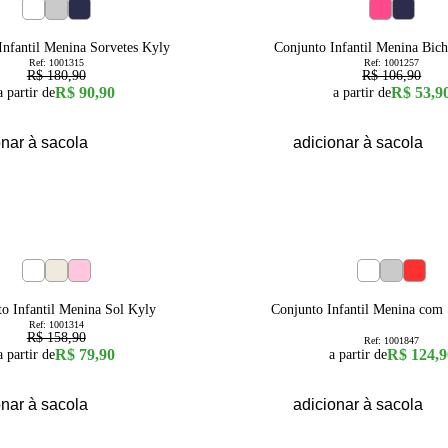
50
% OFF
6
8
10
12
14
16
2
Infantil Menina Sorvetes Kyly
Conjunto Infantil Menina Bic
Ref:
1001315
Ref:
1001257
R$ 180,90
R$ 106,90
R$ 90,90
R$ 53,9
a partir de
a partir de
onar à sacola
adicionar à sacola
6
8
10
12
14
16
4
6
8
10
12
o Infantil Menina Sol Kyly
Conjunto Infantil Menina com 
Ref:
1001314
R$ 158,90
Ref:
1001847
R$ 79,90
R$ 124,9
a partir de
a partir de
onar à sacola
adicionar à sacola