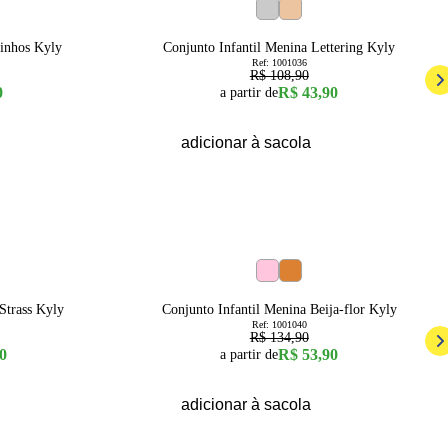
60
% OFF
6
8
hinhos Kyly
Conjunto Infantil Menina Lettering Kyly
Ref:
1001036
R$ 108,90
0
R$ 43,90
a partir de
adicionar à sacola
60
% OFF
14
16
8
Strass Kyly
Conjunto Infantil Menina Beija-flor Kyly
Ref:
1001040
R$ 134,90
0
R$ 53,90
a partir de
adicionar à sacola