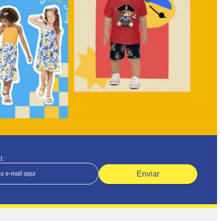
l:
Enviar