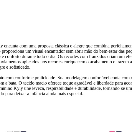
ly encanta com uma proposta clássica e alegre que combina perfeitame
 proporciona um visual encantador sem abrir mão do bem-estar das pe
 conforto durante todo o dia. Os recortes com franzidos criam um efei
iamentos aplicados nos recortes enriquecem o acabamento e trazem ain
re e sofisticado.
 com conforto e praticidade. Sua modelagem confortável conta com cós
 a bata. O tecido macio oferece toque agradável e liberdade para acomp
eminino Kyly une leveza, respirabilidade e durabilidade, tornando-se u
o para deixar a infância ainda mais especial.