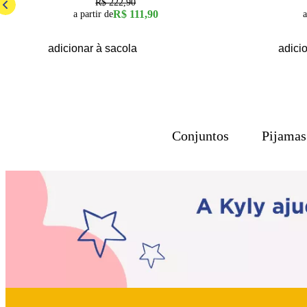
R$ 222,90
R$ 111,90
a partir de
a
adicionar à sacola
adici
Conjuntos
Pijamas