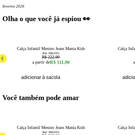
Inverno 2026
Olha o que você já espiou 👀
50
% OFF
50
% OFF
1
2
3
4
6
8
10
12
14
16
1
2
3
Calça Infantil Menino Jeans Mania Kids
Calça Inf
Ref:
MK3355
R$ 222,90
R$ 111,90
a partir de
a
adicionar à sacola
adici
Você também pode amar
50
% OFF
50
% OFF
1
2
3
4
6
8
10
12
14
16
1
2
3
Calça Infantil Menino Jeans Mania Kids
Calça Inf
Ref:
MK3355