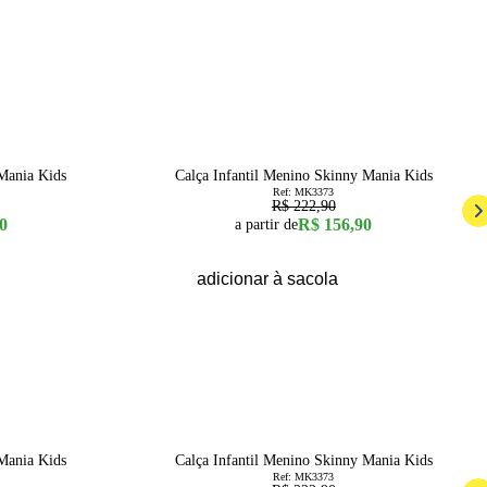
30
% OFF
10
12
14
16
1
2
3
4
6
8
10
12
14
16
 Mania Kids
Calça Infantil Menino Skinny Mania Kids
Ref:
MK3373
R$ 222,90
0
R$ 156,90
a partir de
adicionar à sacola
30
% OFF
10
12
14
16
1
2
3
4
6
8
10
12
14
16
 Mania Kids
Calça Infantil Menino Skinny Mania Kids
Ref:
MK3373