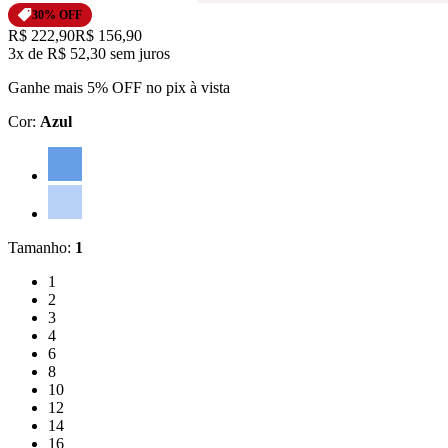
30
% OFF
Original price:
R$ 222,90
Price:
R$ 156,90
3x
de
R$ 52,30
sem juros
Ganhe mais 5% OFF no pix à vista
Cor
:
Azul
Cor: Azul
Cor: Azul Claro
Tamanho
:
1
Tamanho: 1
1
Tamanho: 2
2
Tamanho: 3
3
Tamanho: 4
4
Tamanho: 6
6
Tamanho: 8
8
Tamanho: 10
10
Tamanho: 12
12
Tamanho: 14
14
Tamanho: 16
16