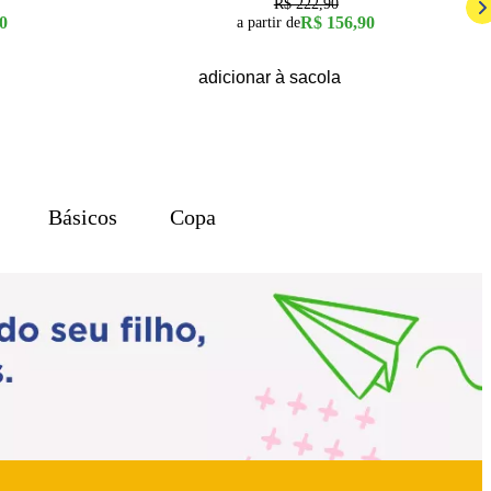
R$ 222,90
0
R$ 156,90
a partir de
adicionar à sacola
Básicos
Copa