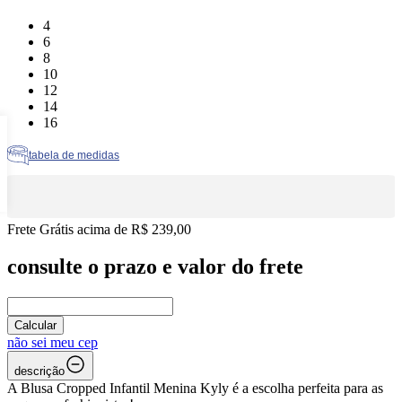
Tamanho: 4
4
Tamanho: 6
6
Tamanho: 8
8
Tamanho: 10
10
Tamanho: 12
12
Tamanho: 14
14
Tamanho: 16
16
tabela de medidas
Frete Grátis acima de R$ 239,00
consulte o prazo e valor do frete
Calcular
não sei meu cep
descrição
A Blusa Cropped Infantil Menina Kyly é a escolha perfeita para as