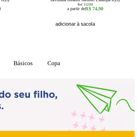
Ref:
112193
0
R$ 74,90
a partir de
adicionar à sacola
Básicos
Copa