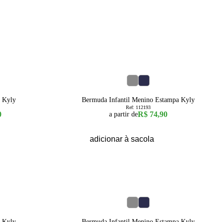
14
16
4
8
10
o Kyly
Bermuda Infantil Menino Estampa Kyly
Ref:
112193
0
R$ 74,90
a partir de
adicionar à sacola
14
16
4
8
10
o Kyly
Bermuda Infantil Menino Estampa Kyly