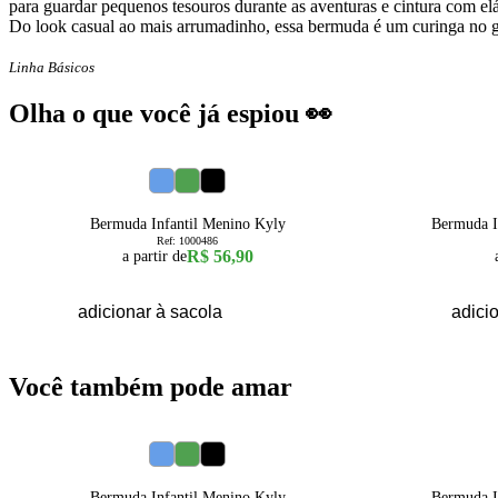
para guardar pequenos tesouros durante as aventuras e cintura com elá
Do look casual ao mais arrumadinho, essa bermuda é um curinga no 
Linha Básicos
Olha o que você já espiou 👀
4
6
8
10
12
14
16
4
Bermuda Infantil Menino Kyly
Bermuda I
Ref:
1000486
R$ 56,90
a partir de
adicionar à sacola
adici
Você também pode amar
4
6
8
10
12
14
16
4
Bermuda Infantil Menino Kyly
Bermuda I