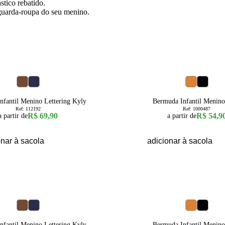
stico rebatido.
guarda-roupa do seu menino.
6
8
10
12
16
4
6
8
10
nfantil Menino Lettering Kyly
Bermuda Infantil Menin
Ref:
112192
Ref:
1000487
R$ 69,90
R$ 54,9
a partir de
a partir de
onar à sacola
adicionar à sacola
6
8
10
12
16
4
6
8
10
nfantil Menino Lettering Kyly
Bermuda Infantil Menin