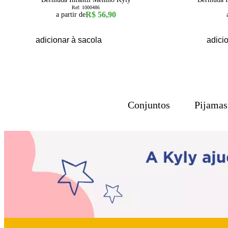
Ref:
1000486
R$ 56,90
a partir de
adicionar à sacola
adici
Conjuntos
Pijamas