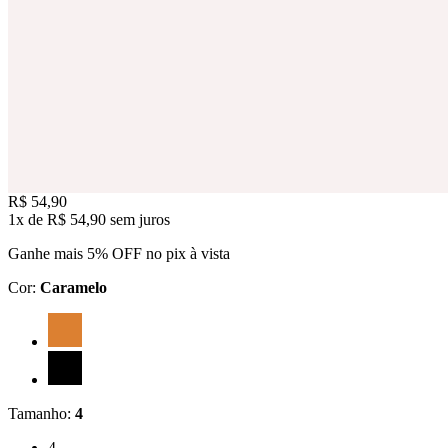
Price:
R$ 54,90
1x
de
R$ 54,90
sem juros
Ganhe mais 5% OFF no pix à vista
Cor
:
Caramelo
Cor: Caramelo
Cor: Preto
Tamanho
:
4
Tamanho: 4
4