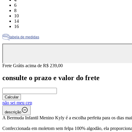
Tamanho: 6
6
Tamanho: 8
8
Tamanho: 10
10
Tamanho: 14
14
Tamanho: 16
16
tabela de medidas
Frete Grátis acima de R$ 239,00
consulte o prazo e valor do frete
Calcular
não sei meu cep
descrição
A Bermuda Infantil Menino Kyly é a escolha perfeita para os dias mai
Confeccionada em moletom sem felpa 100% algodão, ela proporciona mac